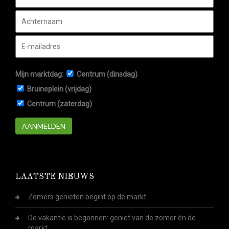
Mijn marktdag:
Centrum (dinsdag)
Bruineplein (vrijdag)
Centrum (zaterdag)
AANMELDEN
LAATSTE NIEUWS
Zomers genieten begint op de markt
De vakantie is begonnen: geniet van de zomer én de
markt