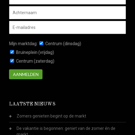
Mijn marktdag:
Centrum (dinsdag)
Bruineplein (vrijdag)
Centrum (zaterdag)
AANMELDEN
LAATSTE NIEUWS
Zomers genieten begint op de markt
De vakantie is begonnen: geniet van de zomer én de
markt