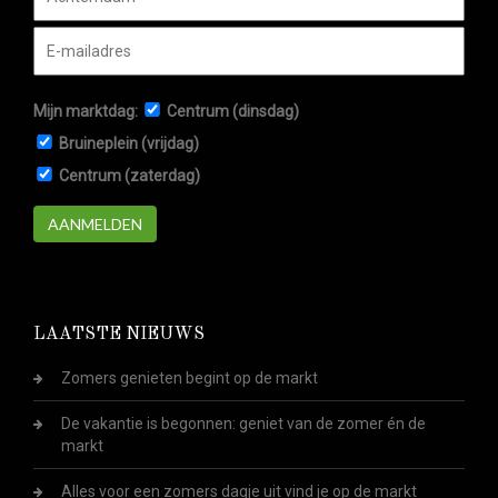
Mijn marktdag:
Centrum (dinsdag)
Bruineplein (vrijdag)
Centrum (zaterdag)
AANMELDEN
LAATSTE NIEUWS
Zomers genieten begint op de markt
De vakantie is begonnen: geniet van de zomer én de
markt
Alles voor een zomers dagje uit vind je op de markt