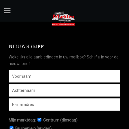
NIEUWSBRIEF
Wekelijks alle aanbiedingen in uw mailbox? Schijf u in voor de
nieuwsbrief.
Mijn marktdag:
Centrum (dinsdag)
Bruineplein (vrijdag)