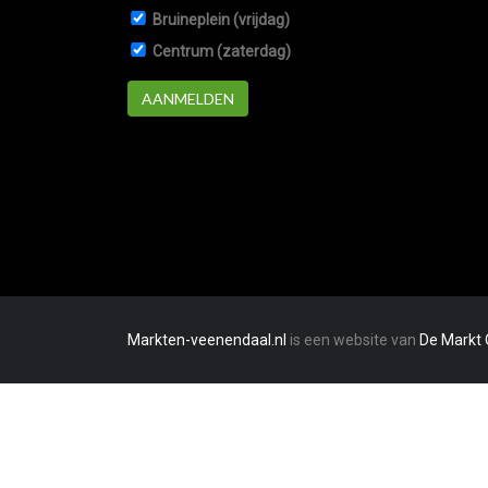
Bruineplein (vrijdag)
Centrum (zaterdag)
AANMELDEN
Markten-veenendaal.nl
is een website van
De Markt 