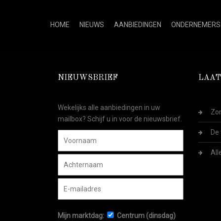
HOME
NIEUWS
AANBIEDINGEN
ONDERNEMERS
NIEUWSBRIEF
LAAT
Wekelijks alle aanbiedingen in uw
Zom
mailbox? Schijf u in voor de nieuwsbrief.
De 
All
Mijn marktdag:
Centrum (dinsdag)