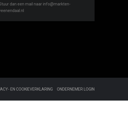
Stuur dan een mail naar info@markten-
veenendaal.nl
VACY- EN COOKIEVERKLARING
ONDERNEMER LOGIN