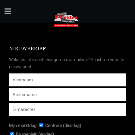
NIEUWSBRIEF
Wekelijks alle aanbiedingen in uw mailbox? Schijf u in voor de
nieuwsbrief.
Mijn marktdag:
Centrum (dinsdag)
Bruineplein (vrijdag)