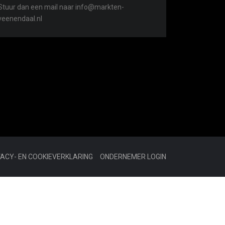
Stuur dan een mail naar info@markten-
veenendaal.nl
VACY- EN COOKIEVERKLARING
ONDERNEMER LOGIN