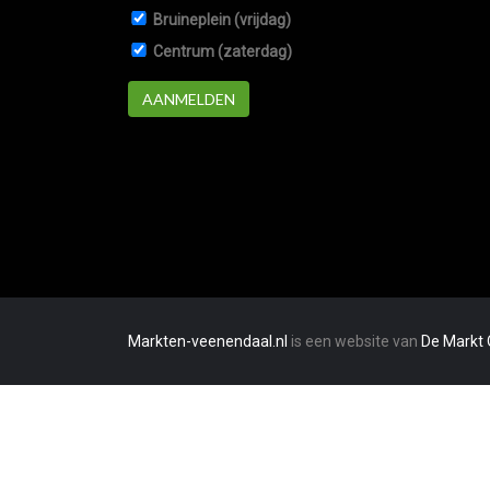
Bruineplein (vrijdag)
Centrum (zaterdag)
AANMELDEN
Markten-veenendaal.nl
is een website van
De Markt 