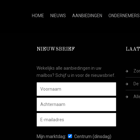
HOME
NIEUWS
AANBIEDINGEN
ONDERNEMERS
NIEUWSBRIEF
LAAT
Wekelijks alle aanbiedingen in uw
Zom
mailbox? Schijf u in voor de nieuwsbrief.
De 
All
Mijn marktdag:
Centrum (dinsdag)