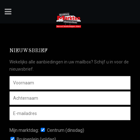
NIEUWSBRIEF
Wekelijks alle aanbiedingen in uw mailbox? Schijf u in voor de
nieuwsbrief.
Mijn marktdag:
Centrum (dinsdag)
Bruineplein (vrijdag)