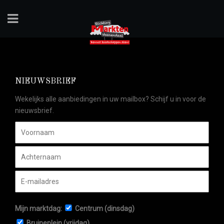
NIEUWSBRIEF
Wekelijks alle aanbiedingen in uw mailbox? Schijf u in voor de
nieuwsbrief.
Mijn marktdag:
Centrum (dinsdag)
Bruineplein (vrijdag)