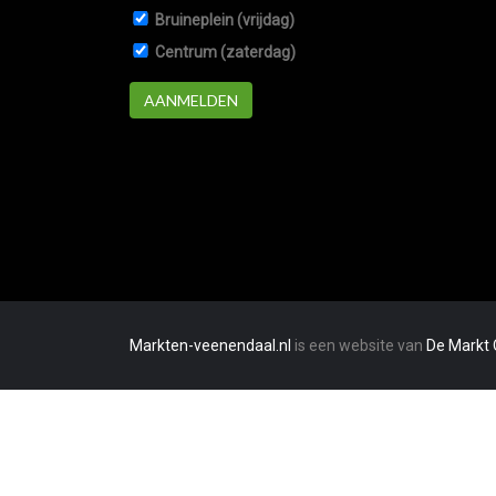
Bruineplein (vrijdag)
Centrum (zaterdag)
AANMELDEN
Markten-veenendaal.nl
is een website van
De Markt 