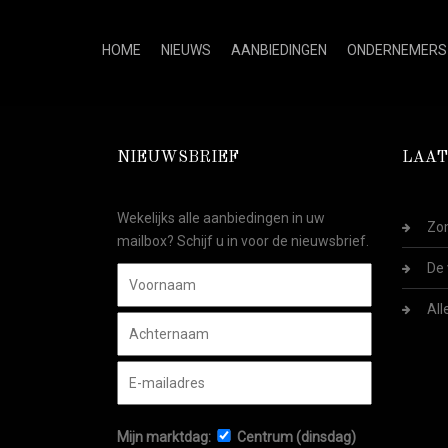
HOME
NIEUWS
AANBIEDINGEN
ONDERNEMERS
NIEUWSBRIEF
LAAT
Wekelijks alle aanbiedingen in uw
Zom
mailbox? Schijf u in voor de nieuwsbrief.
De 
All
Mijn marktdag:
Centrum (dinsdag)