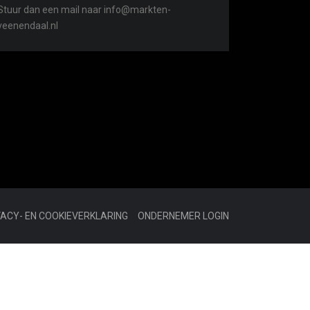
Stuur dan een mail naar info@markten-
veenendaal.nl
VACY- EN COOKIEVERKLARING
ONDERNEMER LOGIN