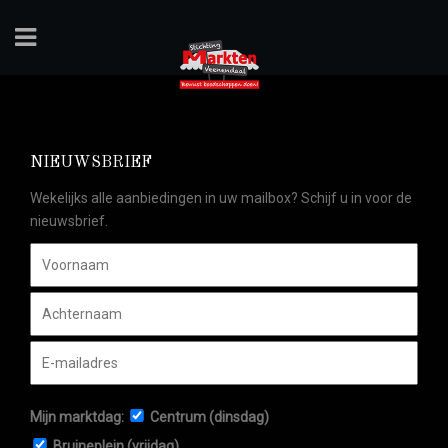
NIEUWSBRIEF
Wekelijks alle aanbiedingen in uw mailbox? Schijf u in voor de
nieuwsbrief.
Mijn marktdag:
Centrum (dinsdag)
Bruineplein (vrijdag)