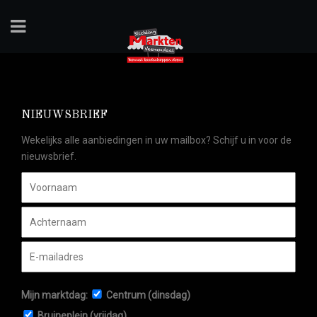
NIEUWSBRIEF
Wekelijks alle aanbiedingen in uw mailbox? Schijf u in voor de
nieuwsbrief.
Mijn marktdag:
Centrum (dinsdag)
Bruineplein (vrijdag)