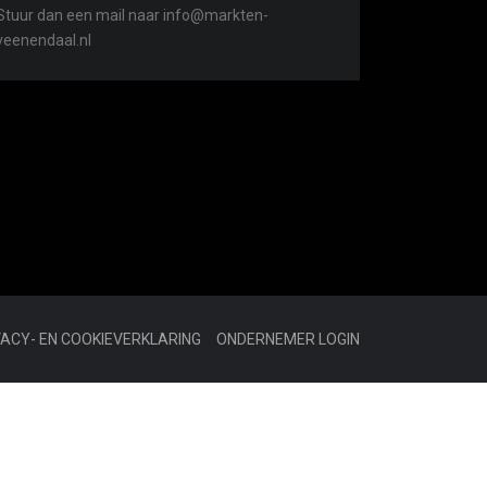
Stuur dan een mail naar info@markten-
veenendaal.nl
VACY- EN COOKIEVERKLARING
ONDERNEMER LOGIN