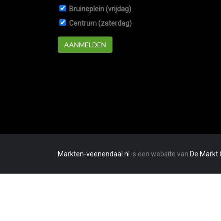
Bruineplein (vrijdag)
Centrum (zaterdag)
AANMELDEN
Markten-veenendaal.nl
is een website van
De Markt 