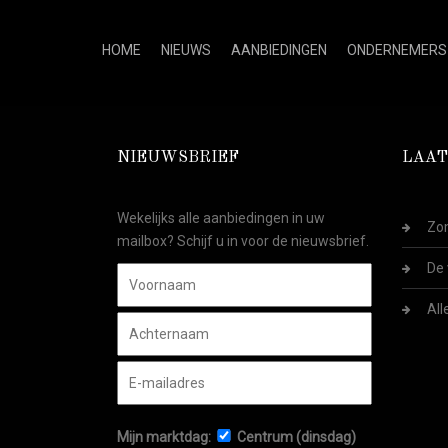
HOME
NIEUWS
AANBIEDINGEN
ONDERNEMERS
NIEUWSBRIEF
LAAT
Wekelijks alle aanbiedingen in uw
Zom
mailbox? Schijf u in voor de nieuwsbrief.
De 
All
Mijn marktdag:
Centrum (dinsdag)