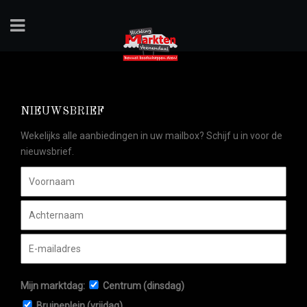
NIEUWSBRIEF
Wekelijks alle aanbiedingen in uw mailbox? Schijf u in voor de
nieuwsbrief.
Mijn marktdag:
Centrum (dinsdag)
Bruineplein (vrijdag)