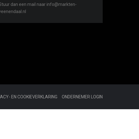
Stuur dan een mail naar info@markten-
veenendaal.nl
VACY- EN COOKIEVERKLARING
ONDERNEMER LOGIN