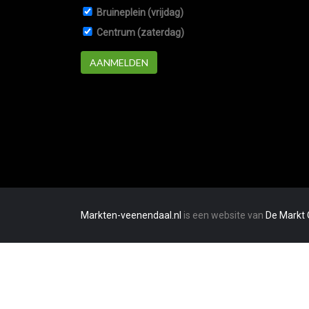
Bruineplein (vrijdag)
Centrum (zaterdag)
AANMELDEN
Markten-veenendaal.nl
is een website van
De Markt 