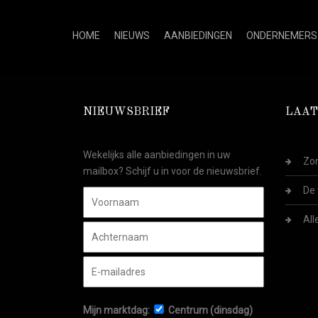
HOME
NIEUWS
AANBIEDINGEN
ONDERNEMERS
NIEUWSBRIEF
LAAT
Wekelijks alle aanbiedingen in uw
Zom
mailbox? Schijf u in voor de nieuwsbrief.
De 
All
Mijn marktdag:
Centrum (dinsdag)