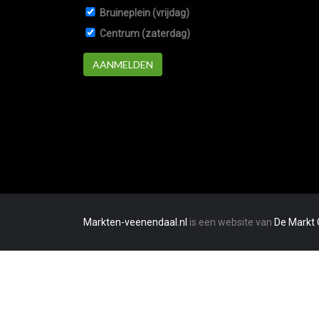
Bruineplein (vrijdag)
Centrum (zaterdag)
AANMELDEN
Markten-veenendaal.nl
is een website van
De Markt 