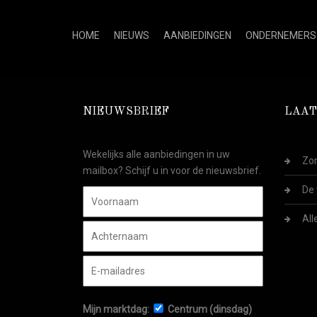
HOME
NIEUWS
AANBIEDINGEN
ONDERNEMERS
NIEUWSBRIEF
LAAT
Wekelijks alle aanbiedingen in uw
Zom
mailbox? Schijf u in voor de nieuwsbrief.
De 
All
Mijn marktdag:
Centrum (dinsdag)