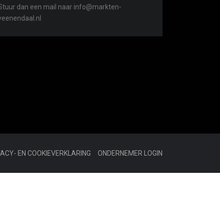
Stuur dan een mail naar info@markten-
veenendaal.nl
VACY- EN COOKIEVERKLARING
ONDERNEMER LOGIN