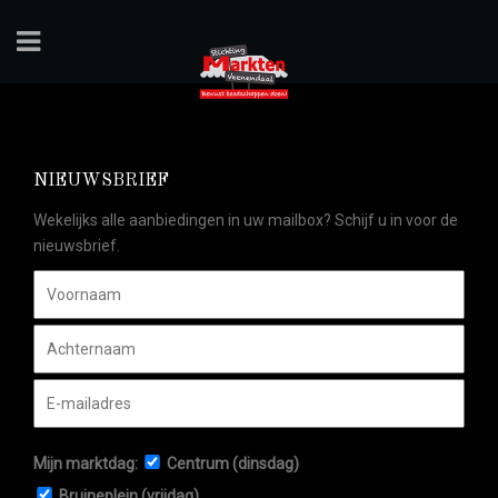
NIEUWSBRIEF
Wekelijks alle aanbiedingen in uw mailbox? Schijf u in voor de
nieuwsbrief.
Mijn marktdag:
Centrum (dinsdag)
Bruineplein (vrijdag)