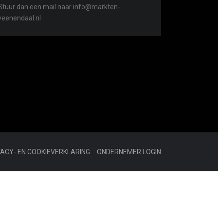
Stuur dan een mail naar info@markten-
veenendaal.nl
VACY- EN COOKIEVERKLARING
ONDERNEMER LOGIN