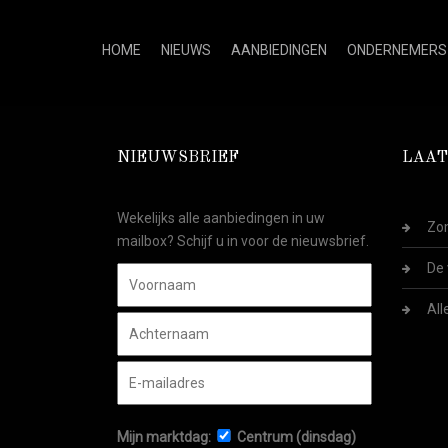
HOME
NIEUWS
AANBIEDINGEN
ONDERNEMERS
NIEUWSBRIEF
LAAT
Wekelijks alle aanbiedingen in uw
Zom
mailbox? Schijf u in voor de nieuwsbrief.
De 
All
Mijn marktdag:
Centrum (dinsdag)