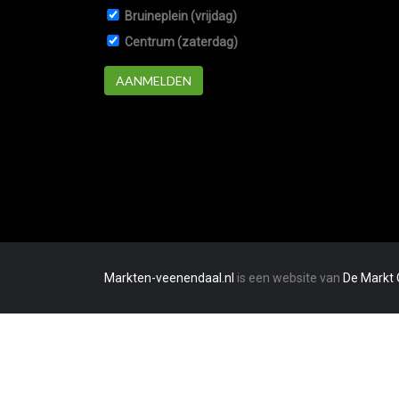
Bruineplein (vrijdag)
Centrum (zaterdag)
AANMELDEN
Markten-veenendaal.nl
is een website van
De Markt 