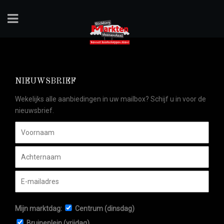
NIEUWSBRIEF
Wekelijks alle aanbiedingen in uw mailbox? Schijf u in voor de
nieuwsbrief.
Mijn marktdag:
Centrum (dinsdag)
Bruineplein (vrijdag)