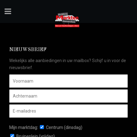
NIEUWSBRIEF
Wekelijks alle aanbiedingen in uw mailbox? Schijf u in voor de
nieuwsbrief.
Mijn marktdag:
Centrum (dinsdag)
Bruineplein (vrijdag)