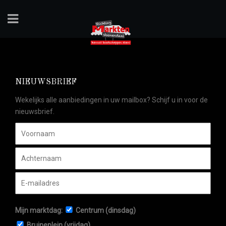
NIEUWSBRIEF
Wekelijks alle aanbiedingen in uw mailbox? Schijf u in voor de
nieuwsbrief.
Mijn marktdag:
Centrum (dinsdag)
Bruineplein (vrijdag)