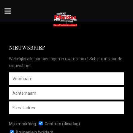
NIEUWSBRIEF
Wekelijks alle aanbiedingen in uw mailbox? Schijf u in voor de
nieuwsbrief.
Mijn marktdag:
Centrum (dinsdag)
Bruineplein (vrijdag)