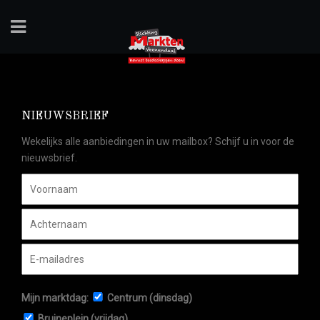
NIEUWSBRIEF
Wekelijks alle aanbiedingen in uw mailbox? Schijf u in voor de
nieuwsbrief.
Mijn marktdag:
Centrum (dinsdag)
Bruineplein (vrijdag)