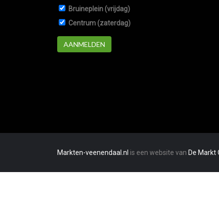
Bruineplein (vrijdag)
Centrum (zaterdag)
AANMELDEN
Markten-veenendaal.nl
is een website van
De Markt 