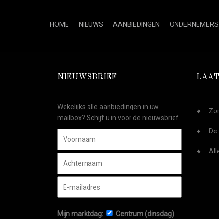
HOME
NIEUWS
AANBIEDINGEN
ONDERNEMERS
NIEUWSBRIEF
LAAT
Wekelijks alle aanbiedingen in uw
Zom
mailbox? Schijf u in voor de nieuwsbrief.
De 
All
Mijn marktdag:
Centrum (dinsdag)