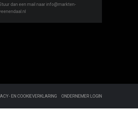
Stuur dan een mail naar info@markten-
veenendaal.nl
VACY- EN COOKIEVERKLARING
ONDERNEMER LOGIN