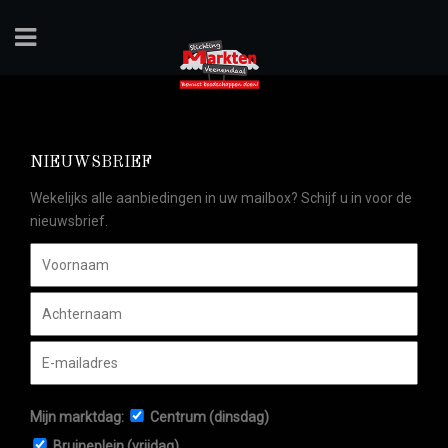
NIEUWSBRIEF
Wekelijks alle aanbiedingen in uw mailbox? Schijf u in voor de
nieuwsbrief.
Mijn marktdag:
Centrum (dinsdag)
Bruineplein (vrijdag)