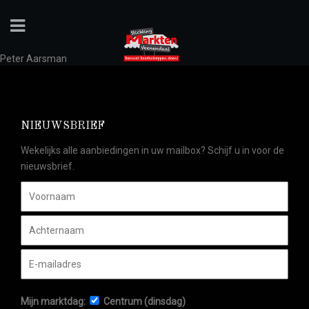
Peter Aarsman
NIEUWSBRIEF
Wekelijks alle aanbiedingen in uw mailbox? Schijf u in voor de
nieuwsbrief.
Mijn marktdag:
Centrum (dinsdag)