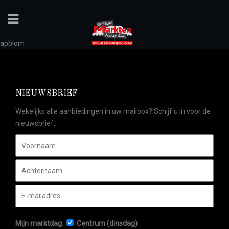
apblom
NIEUWSBRIEF
Wekelijks alle aanbiedingen in uw mailbox? Schijf u in voor de
nieuwsbrief.
Mijn marktdag:
Centrum (dinsdag)