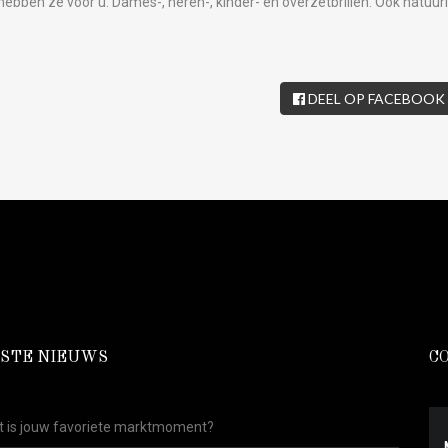
hebben ze voor u. Dames-, heren-, kinder- en overzetbrillen. Ook natuurl
DEEL OP FACEBOOK
STE NIEUWS
C
 is jouw favoriete marktmoment?