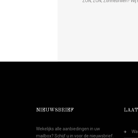
ZON, ZON, Zonnebrillen? Wij 
NIEUWSBRIEF
LAAT
Wekelijks alle aanbiedingen in uw
Wat
mailbox? Schijf u in voor de nieuwsbrief.