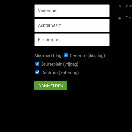
Zom
De 
Mijn marktdag:
Centrum (dinsdag)
Bruineplein (vrijdag)
Centrum (zaterdag)
AANMELDEN