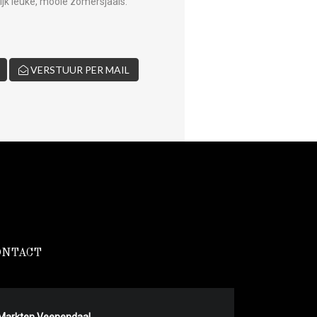
ijk leuke, mooie zomersjaals.
VERSTUUR PER MAIL
ONTACT