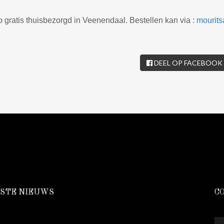
 gratis thuisbezorgd in Veenendaal. Bestellen kan via :
mourits
DEEL OP FACEBOOK
STE NIEUWS
C