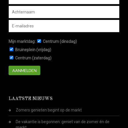
Mijn marktdag:
Centrum (dinsdag)
Bruineplein (vrijdag)
Centrum (zaterdag)
AANMELDEN
LAATSTE NIEUWS
Zomers genieten begint op de markt
De vakantie is begonnen: geniet van de zomer én de
markt