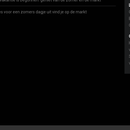
vakantie is begonnen: geniet van de zomer én de markt
es voor een zomers dagje uit vind je op de markt