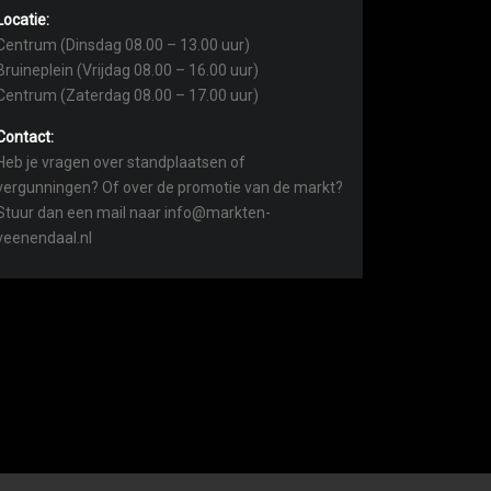
Locatie:
Centrum (Dinsdag 08.00 – 13.00 uur)
Bruineplein (Vrijdag 08.00 – 16.00 uur)
Centrum (Zaterdag 08.00 – 17.00 uur)
Contact:
Heb je vragen over standplaatsen of
vergunningen? Of over de promotie van de markt?
Stuur dan een mail naar info@markten-
veenendaal.nl