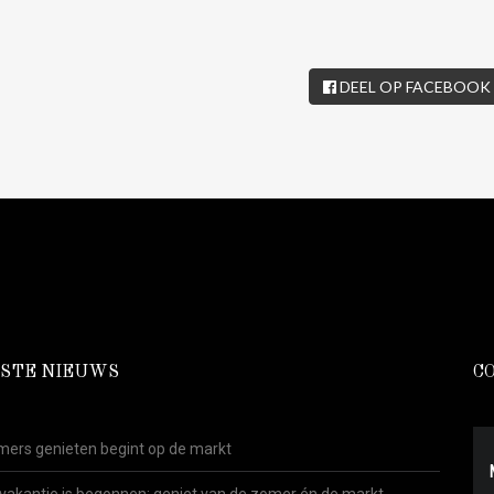
DEEL OP FACEBOOK
STE NIEUWS
C
ers genieten begint op de markt