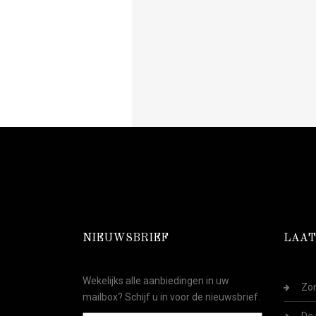
NIEUWSBRIEF
LAAT
Wekelijks alle aanbiedingen in uw
Zom
mailbox? Schijf u in voor de nieuwsbrief.