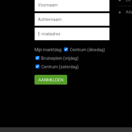
De 
All
Mijn marktdag:
Centrum (dinsdag)
Bruineplein (vrijdag)
Centrum (zaterdag)
AANMELDEN