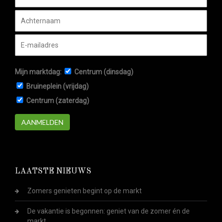
Mijn marktdag:
Centrum (dinsdag)
Bruineplein (vrijdag)
Centrum (zaterdag)
AANMELDEN
LAATSTE NIEUWS
Zomers genieten begint op de markt
De vakantie is begonnen: geniet van de zomer én de
markt