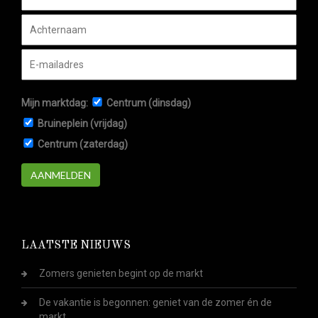
Mijn marktdag:
Centrum (dinsdag)
Bruineplein (vrijdag)
Centrum (zaterdag)
AANMELDEN
LAATSTE NIEUWS
Zomers genieten begint op de markt
De vakantie is begonnen: geniet van de zomer én de
markt