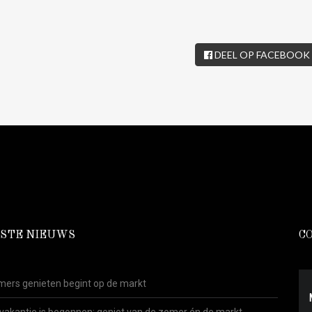
DEEL OP FACEBOOK
STE NIEUWS
C
ers genieten begint op de markt