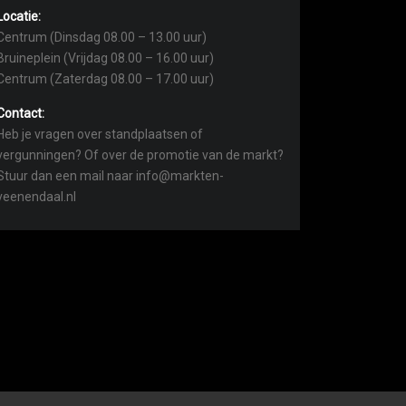
Locatie:
Centrum (Dinsdag 08.00 – 13.00 uur)
Bruineplein (Vrijdag 08.00 – 16.00 uur)
Centrum (Zaterdag 08.00 – 17.00 uur)
Contact:
Heb je vragen over standplaatsen of
vergunningen? Of over de promotie van de markt?
Stuur dan een mail naar info@markten-
veenendaal.nl