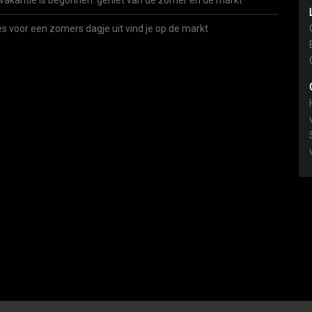
vakantie is begonnen: geniet van de zomer én de markt
es voor een zomers dagje uit vind je op de markt