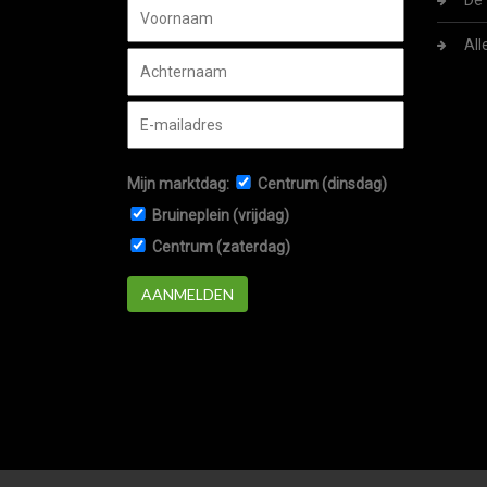
De 
All
Mijn marktdag:
Centrum (dinsdag)
Bruineplein (vrijdag)
Centrum (zaterdag)
AANMELDEN