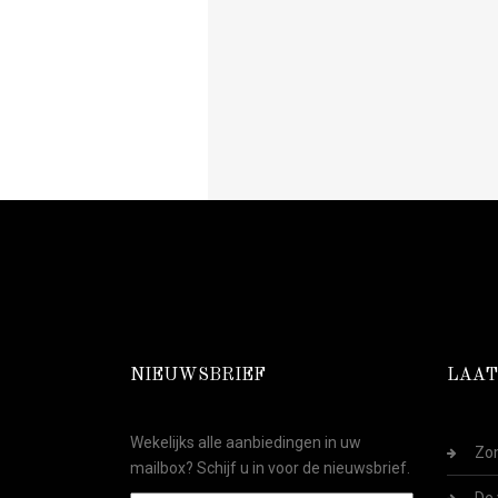
NIEUWSBRIEF
LAAT
Wekelijks alle aanbiedingen in uw
Zom
mailbox? Schijf u in voor de nieuwsbrief.