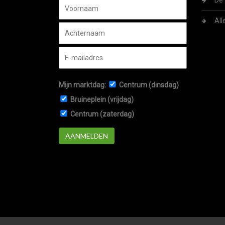
De 
All
Mijn marktdag:
Centrum (dinsdag)
Bruineplein (vrijdag)
Centrum (zaterdag)
AANMELDEN