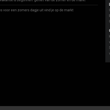
vakantie is begonnen: geniet van de zomer én de markt
es voor een zomers dagje uit vind je op de markt