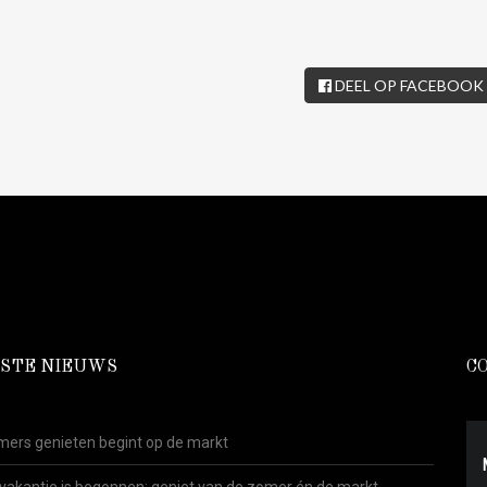
DEEL OP FACEBOOK
STE NIEUWS
C
ers genieten begint op de markt