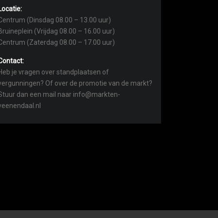
Locatie:
Centrum (Dinsdag 08.00 – 13.00 uur)
Bruineplein (Vrijdag 08.00 – 16.00 uur)
Centrum (Zaterdag 08.00 – 17.00 uur)
Contact:
Heb je vragen over standplaatsen of
vergunningen? Of over de promotie van de markt?
Stuur dan een mail naar info@markten-
veenendaal.nl