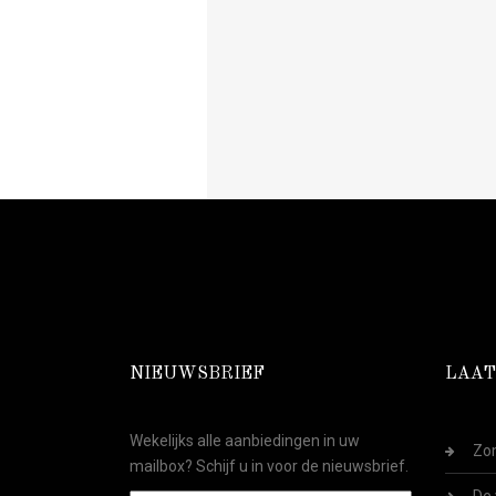
NIEUWSBRIEF
LAAT
Wekelijks alle aanbiedingen in uw
Zom
mailbox? Schijf u in voor de nieuwsbrief.