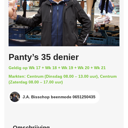
Panty’s 35 denier
Geldig op Wk 17 + Wk 18 + Wk 19 + Wk 20 + Wk 21
Markten: Centrum (Dinsdag 08.00 – 13.00 uur), Centrum
(Zaterdag 08.00 – 17.00 uur)
J.A. Bisschop beenmode 0651250435
Omschrijving