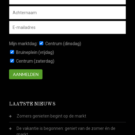
Mijn marktdag:
Centrum (dinsdag)
Bruineplein (vrijdag)
Centrum (zaterdag)
AANMELDEN
LAATSTE NIEUWS
Zomers genieten begint op de markt
De vakantie is begonnen: geniet van de zomer én de
markt