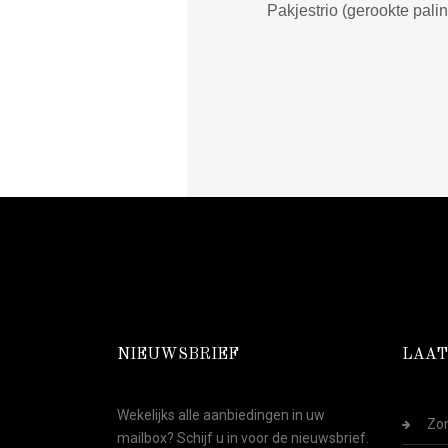
Pakjestrio (gerookte paling
NIEUWSBRIEF
LAAT
Wekelijks alle aanbiedingen in uw
Zom
mailbox? Schijf u in voor de nieuwsbrief.