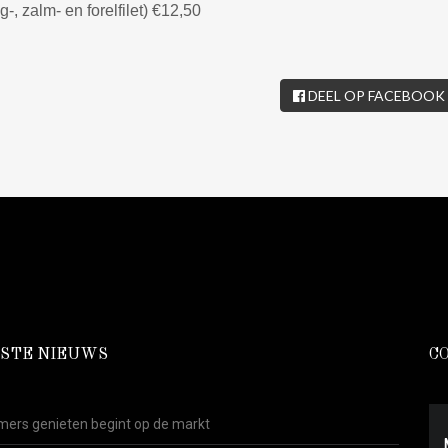
-, zalm- en forelfilet) €12,50
DEEL OP FACEBOOK
STE NIEUWS
C
ers genieten begint op de markt