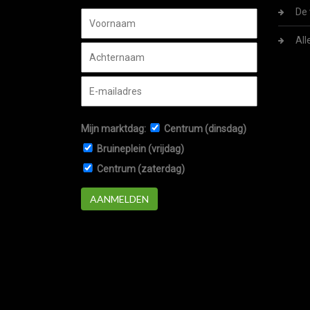
De 
All
Mijn marktdag:
Centrum (dinsdag)
Bruineplein (vrijdag)
Centrum (zaterdag)
AANMELDEN