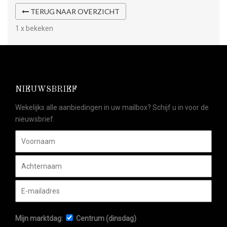
TERUG NAAR OVERZICHT
1 x bekeken
NIEUWSBRIEF
Wekelijks alle aanbiedingen in uw mailbox? Schijf u in voor de
nieuwsbrief.
Mijn marktdag:
Centrum (dinsdag)