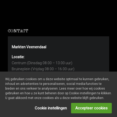
CONTACT
Markten Veenendaal
Locatie:
Centrum (Dinsdag 08.00 – 13.00 uur)
Bruineplein (Vrijdag 08.00 – 16.00 uur)
Centrum (Zaterdag 08.00 – 17.00 uur)
Wij gebruiken cookies om u deze website optimaal te kunnen gebruiken,
inhoud en advertenties te personaliseren, social media-functies te
Contact:
bieden en ons verkeer te analyseren. Lees meer over hoe wij cookies
Heb je vragen over standplaatsen of vergunningen? Of
gebruiken en hoe u ze kunt beheren door op Cookie instellingen te klikken.
over de promotie van de markt? Stuur dan een mail naar
U gaat akkoord met onze cookies als u deze website blijft gebruiken.
info@markten-veenendaal.nl
Cookie instellingen
Accepteer cookies