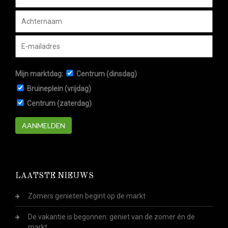
Mijn marktdag:
Centrum (dinsdag)
Bruineplein (vrijdag)
Centrum (zaterdag)
AANMELDEN
LAATSTE NIEUWS
Zomers genieten begint op de markt
De vakantie is begonnen: geniet van de zomer én de
markt