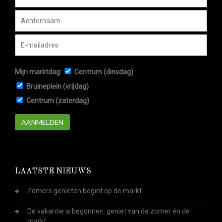
Mijn marktdag:
Centrum (dinsdag)
Bruineplein (vrijdag)
Centrum (zaterdag)
AANMELDEN
LAATSTE NIEUWS
Zomers genieten begint op de markt
De vakantie is begonnen: geniet van de zomer én de
markt