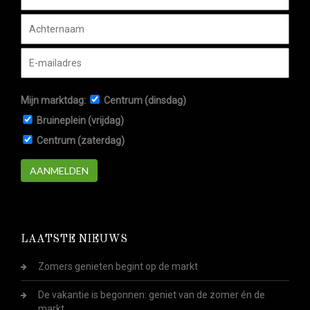
Mijn marktdag:
Centrum (dinsdag)
Bruineplein (vrijdag)
Centrum (zaterdag)
AANMELDEN
LAATSTE NIEUWS
Zomers genieten begint op de markt
De vakantie is begonnen: geniet van de zomer én de
markt