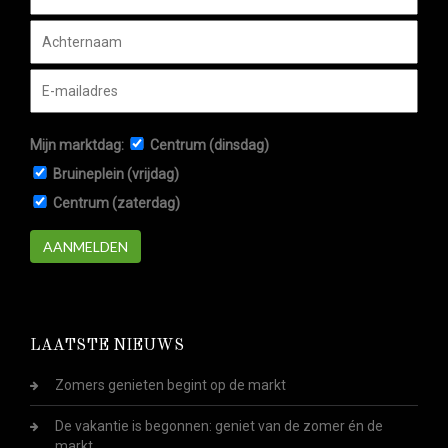
Mijn marktdag:
Centrum (dinsdag)
Bruineplein (vrijdag)
Centrum (zaterdag)
AANMELDEN
LAATSTE NIEUWS
Zomers genieten begint op de markt
De vakantie is begonnen: geniet van de zomer én de
markt