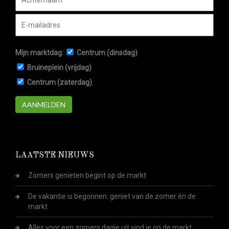
Mijn marktdag:
Centrum (dinsdag)
Bruineplein (vrijdag)
Centrum (zaterdag)
AANMELDEN
LAATSTE NIEUWS
Zomers genieten begint op de markt
De vakantie is begonnen: geniet van de zomer én de
markt
Alles voor een zomers dagje uit vind je op de markt