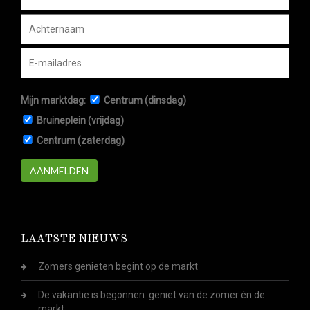
Mijn marktdag:
Centrum (dinsdag)
Bruineplein (vrijdag)
Centrum (zaterdag)
AANMELDEN
LAATSTE NIEUWS
Zomers genieten begint op de markt
De vakantie is begonnen: geniet van de zomer én de
markt