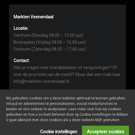
Markten Veenendaal
Locatie:
Centrum (Dinsdag 08.00 – 13.00 uur)
Bruineplein (Vrijdag 08.00 – 16.00 uur)
Centrum (Zaterdag 08.00 – 17.00 uur)
Contact:
Heb je vragen over standplaatsen of vergunningen? Of
over de promotie van de markt? Stuur dan een mail naar
info@markten-veenendaal.nl
Wij gebruiken cookies om u deze website optimaal te kunnen gebruiken,
inhoud en advertenties te personaliseren, social media-functies te
bieden en ons verkeer te analyseren. Lees meer over hoe wij cookies
gebruiken en hoe u ze kunt beheren door op Cookie instellingen te klikken.
Markten-veenendaal.nl
is een website van
De Markt Online
U gaat akkoord met onze cookies als u deze website blijft gebruiken.
ALGEMENE VOORWAARDEN
Cookie instellingen
Accepteer cookies
PRIVACY- EN COOKIEVERKLARING
ONDERNEMER LOGIN