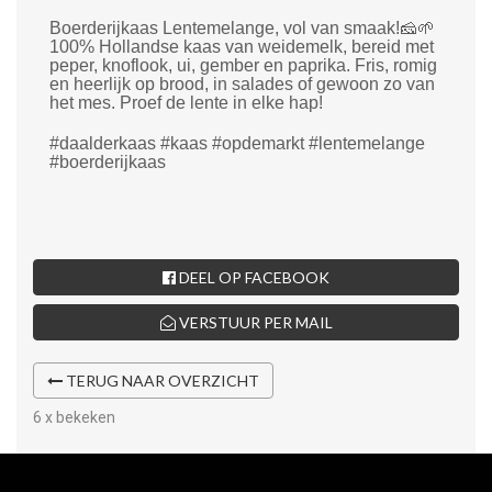
Boerderijkaas Lentemelange, vol van smaak!🧀🌱
100% Hollandse kaas van weidemelk, bereid met
peper, knoflook, ui, gember en paprika. Fris, romig
en heerlijk op brood, in salades of gewoon zo van
het mes. Proef de lente in elke hap!
#daalderkaas #kaas #opdemarkt #lentemelange
#boerderijkaas
DEEL OP FACEBOOK
VERSTUUR PER MAIL
TERUG NAAR OVERZICHT
6 x bekeken