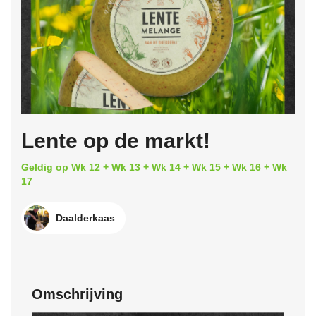
Lente op de markt!
Geldig op Wk 12 + Wk 13 + Wk 14 + Wk 15 + Wk 16 + Wk
17
Daalderkaas
Omschrijving