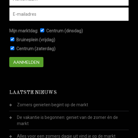
Mijn marktdag:
Centrum (dinsdag)
Bruineplein (vrijdag)
Centrum (zaterdag)
AANMELDEN
LAATSTE NIEUWS
Zomers genieten begint op de markt
De vakantie is begonnen: geniet van de zomer én de
markt
Alles voor een zomers dagje uit vind je op de markt