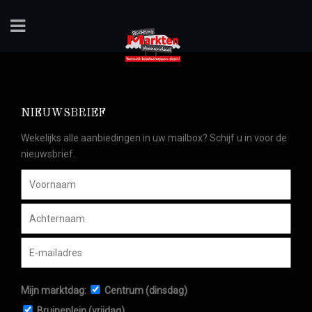
NIEUWSBRIEF
Wekelijks alle aanbiedingen in uw mailbox? Schijf u in voor de
nieuwsbrief.
Mijn marktdag:
Centrum (dinsdag)
Bruineplein (vrijdag)