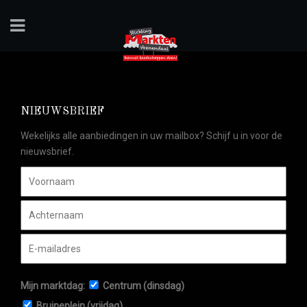
NIEUWSBRIEF
Wekelijks alle aanbiedingen in uw mailbox? Schijf u in voor de
nieuwsbrief.
Mijn marktdag:
Centrum (dinsdag)
Bruineplein (vrijdag)