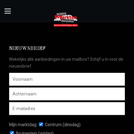
NIEUWSBRIEF
Wekelijks alle aanbiedingen in uw mailbox? Schijf u in voor de
nieuwsbrief.
Mijn marktdag:
Centrum (dinsdag)
Bruineplein (vrijdag)